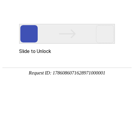
-->
网站首页
走进乐园
生命绿洲
医药百科
ob综合体育官方app下载健身法